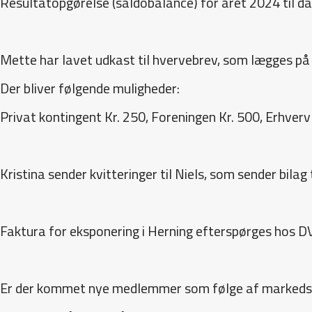
Resultatopgørelse (saldobalance) for året 2024 til da
Mette har lavet udkast til hvervebrev, som lægges p
Der bliver følgende muligheder:
Privat kontingent Kr. 250, Foreningen Kr. 500, Erhverv
Kristina sender kvitteringer til Niels, som sender bilag
Faktura for eksponering i Herning efterspørges hos DV
Er der kommet nye medlemmer som følge af markedsfø