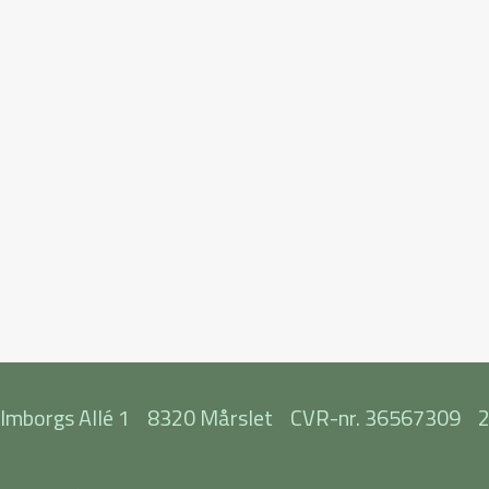
elmborgs Allé 1
8320 Mårslet
CVR-nr. 36567309
2