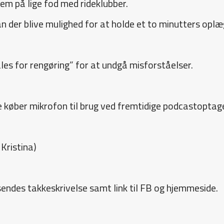
em på lige fod med rideklubber.
an der blive mulighed for at holde et to minutters opl
ales for rengøring” for at undgå misforståelser.
øber mikrofon til brug ved fremtidige podcastoptage
Kristina)
ndes takkeskrivelse samt link til FB og hjemmeside.