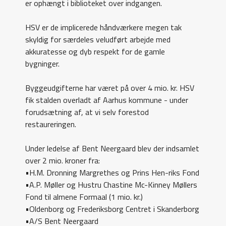
er ophængt i biblioteket over indgangen.
HSV er de implicerede håndværkere megen tak
skyldig for særdeles veludført arbejde med
akkuratesse og dyb respekt for de gamle
bygninger.
Byggeudgifterne har været på over 4 mio. kr. HSV
fik stalden overladt af Aarhus kommune - under
forudsætning af, at vi selv forestod
restaureringen.
Under ledelse af Bent Neergaard blev der indsamlet
over 2 mio. kroner fra:
•H.M. Dronning Margrethes og Prins Hen-riks Fond
•A.P. Møller og Hustru Chastine Mc-Kinney Møllers
Fond til almene Formaal (1 mio. kr.)
•Oldenborg og Frederiksborg Centret i Skanderborg
•A/S Bent Neergaard