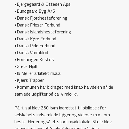
•Bjergegaard & Ottesen Aps
•Bundgaard Byg A/S
•Dansk Fjordhesteforening
•Dansk Frieser Forbund
•Dansk Islandshesteforening
•Dansk Køre Forbund
•Dansk Ride Forbund
•Dansk Varmblod
•Foreningen Kustos
•Grete Hjalf
•Ib Møller arkitekt m.a.a.
•Kjærs Trapper
•Kommunen har bidraget med knap halvdelen af de
samlede udgifter på ca. 4 mio. kr.
På 1. sal blev 250 kvm indrettet til bibliotek for
selskabets indsamlede bøger og videoer m.m. om
heste. Her er også et stort mødelokale. Stole blev
finansieret ved at ’sælge’ dem med påførte