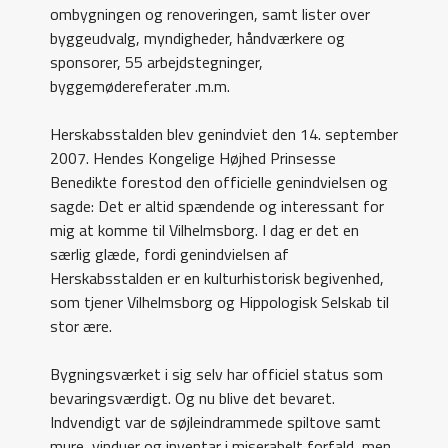
ombygningen og renoveringen, samt lister over
byggeudvalg, myndigheder, håndværkere og
sponsorer, 55 arbejdstegninger,
byggemødereferater .m.m.
Herskabsstalden blev genindviet den 14. september
2007. Hendes Kongelige Højhed Prinsesse
Benedikte forestod den officielle genindvielsen og
sagde: Det er altid spændende og interessant for
mig at komme til Vilhelmsborg. I dag er det en
særlig glæde, fordi genindvielsen af
Herskabsstalden er en kulturhistorisk begivenhed,
som tjener Vilhelmsborg og Hippologisk Selskab til
stor ære.
Bygningsværket i sig selv har officiel status som
bevaringsværdigt. Og nu blive det bevaret.
Indvendigt var de søjleindrammede spiltove samt
mure, vinduer og inventar i miserabelt forfald, men