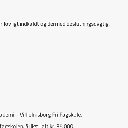
 lovligt indkaldt og dermed beslutningsdygtig.
kademi – Vilhelmsborg Fri Fagskole.
skolen, årligt i alt kr. 35.000.