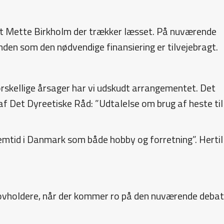
det Mette Birkholm der trækker læsset. På nuværende
nden som den nødvendige finansiering er tilvejebragt.
orskellige årsager har vi udskudt arrangementet. Det
af Det Dyreetiske Råd: ”Udtalelse om brug af heste til
mtid i Danmark som både hobby og forretning”. Hertil
 tovholdere, når der kommer ro på den nuværende debat