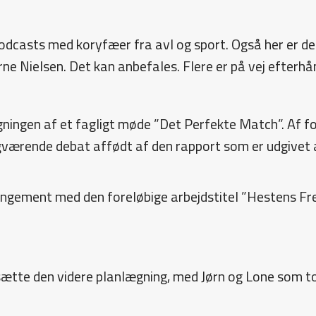
podcasts med koryfæer fra avl og sport. Også her er 
ne Nielsen. Det kan anbefales. Flere er på vej efterhå
ægningen af et fagligt møde ”Det Perfekte Match”. Af f
ngværende debat affødt af den rapport som er udgivet 
ngement med den foreløbige arbejdstitel ”Hestens Fre
ngsætte den videre planlægning, med Jørn og Lone som