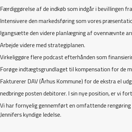
Færdiggørelse af de indkøb som indgår i bevillingen 
Intensivere den markedsføring som vores præsentati
Igangsætte den videre planlægning af ovennævnte a
Arbejde videre med strategiplanen.
Virkeliggøre flere podcast efterhånden som finansiering
Forøge indtægtsgrundlaget til kompensation for de mis
Fakturerer DAV (Århus Kommune) for de ekstra el udgi
nedbringe posten debitorer. I sin nye position, er vi fo
Vi har fornyelig gennemført en omfattende rengøring a
Jennifers kyndige ledelse.