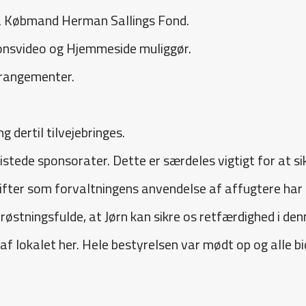
fra Købmand Herman Sallings Fond.
onsvideo og Hjemmeside muliggør.
rrangementer.
 dertil tilvejebringes.
tede sponsorater. Dette er særdeles vigtigt for at si
fter som forvaltningens anvendelse af affugtere har 
rtrøstningsfulde, at Jørn kan sikre os retfærdighed i den
f lokalet her. Hele bestyrelsen var mødt op og alle b