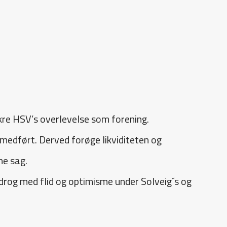
kre HSV’s overlevelse som forening.
medført. Derved forøge likviditeten og
ne sag.
idrog med flid og optimisme under Solveig´s og