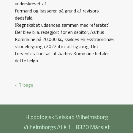
underskrevet af
formand og kasserer, på grund af revisors
dødsfald.
(Regnskabet udsendes sammen med referatet)
Der blev bl.a. redegjort for en debitor, Aarhus
Kommune på 20.000 kr., skyldes en ekstraordinær
stor elregning i 2022 ifm. affugtning. Det
forventes fortsat at Aarhus Kommune betaler
dette beløb.
< Tilbage
Hippologisk Selskab Vilhelmsborg
Vilhelmborgs Allé 1
8320 Mårslet